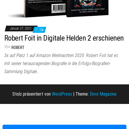
Januar 27, 2021
0
Robert Foit in Digitale Helden 2 erschienen
Von
ROBERT
3x auf Platz 1 auf Amazon Weihnachten 2020: Robert Foit hat es
mit seiner herausragenden Biografie in die Erfolgs-Biografien-
Sammlung Digitale…
Stolz präsentiert von
WordPress
|
Theme:
Envo Magazine