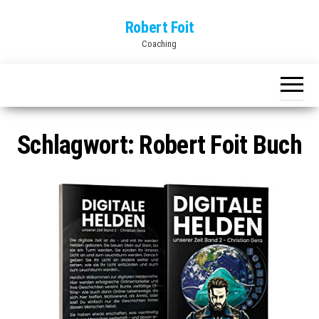
Skip
Robert Foit
to
Coaching
the
content
Schlagwort:
Robert Foit Buch