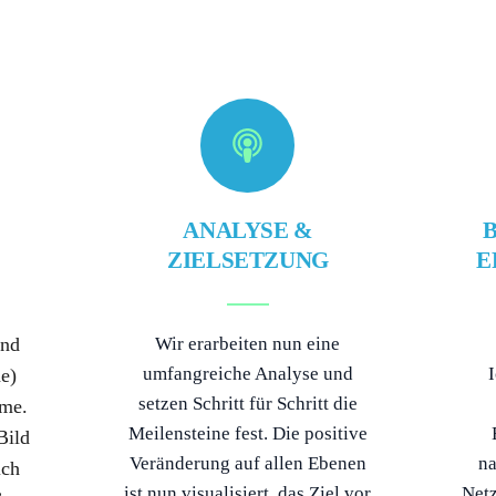
ANALYSE &
ZIELSETZUNG
E
und
Wir erarbeiten nun eine
umfangreiche Analyse und
I
he)
setzen Schritt für Schritt die
ume.
Meilensteine fest. Die positive
Bild
Veränderung auf allen Ebenen
na
ich
ist nun visualisiert, das Ziel vor
Net