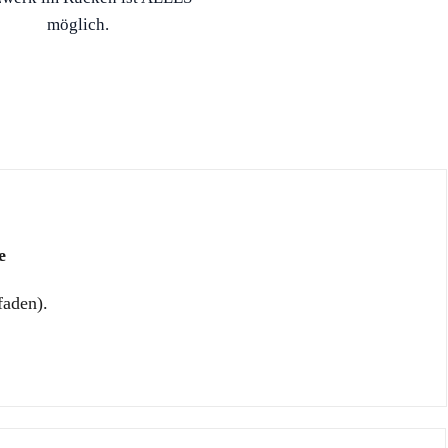
möglich.
e
faden).