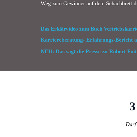
Weg zum Gewinner auf dem Schachbrett d
Das Erklärvideo zum Buch Vertriebskarr
Karriereberatung-
Erfahrungs-Bericht 
NEU: Das sagt die Presse zu Robert 
3
Darf