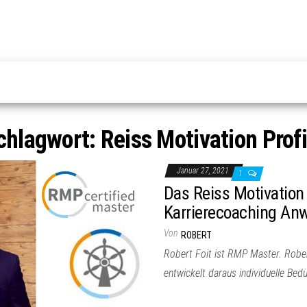
chlagwort:
Reiss Motivation Profi
Januar 27, 2021
1
Das Reiss Motivation 
Karrierecoaching A
Von
ROBERT
Robert Foit ist RMP Master. Rober
entwickelt daraus individuelle Bed