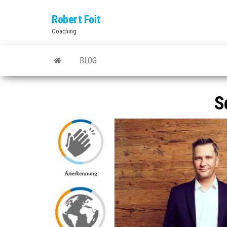
Skip
Robert Foit
to
Coaching
the
content
BLOG
S