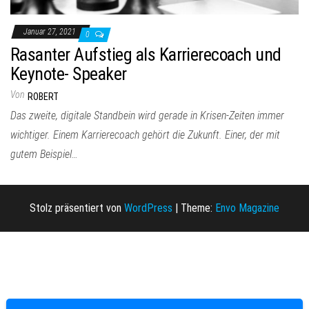
Januar 27, 2021
0
Rasanter Aufstieg als Karrierecoach und
Keynote- Speaker
Von
ROBERT
Das zweite, digitale Standbein wird gerade in Krisen-Zeiten immer
wichtiger. Einem Karrierecoach gehört die Zukunft. Einer, der mit
gutem Beispiel…
Stolz präsentiert von
WordPress
|
Theme:
Envo Magazine