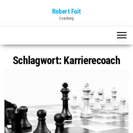
Skip
Robert Foit
to
Coaching
the
content
Schlagwort:
Karrierecoach