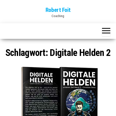
Skip
Robert Foit
to
Coaching
the
content
Schlagwort:
Digitale Helden 2