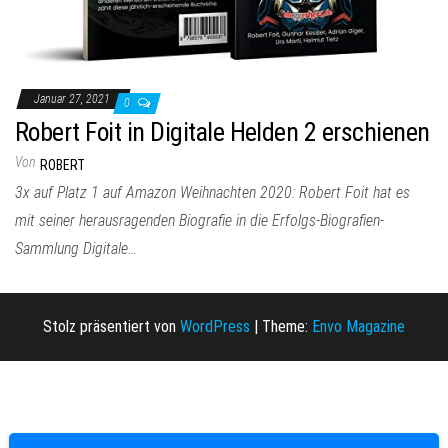
Januar 27, 2021
0
Robert Foit in Digitale Helden 2 erschienen
Von
ROBERT
3x auf Platz 1 auf Amazon Weihnachten 2020: Robert Foit hat es
mit seiner herausragenden Biografie in die Erfolgs-Biografien-
Sammlung Digitale…
Stolz präsentiert von
WordPress
|
Theme:
Envo Magazine